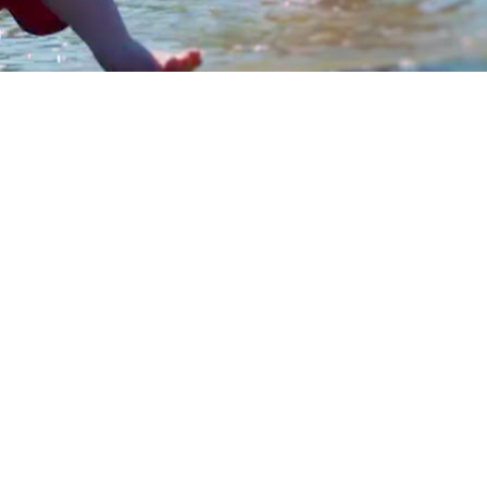
KENNISINSTITUUT
VERDRINKING EN
ZWEMVEILIGHEID
Veilig zwemmen in open water is niet
vanzelfsprekend. Jaarlijks vinden er nog
steeds (fatale) verdrinkingen plaats, vaak met
ingrijpende gevolgen voor betrokkenen en
hun omgeving. Het NIVZ zet zich in om deze
risico’s structureel te verminderen door
kennis te ontwikkelen, te delen en toe te